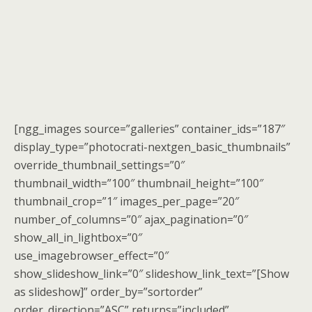
[ngg_images source=”galleries” container_ids=”187″
display_type=”photocrati-nextgen_basic_thumbnails”
override_thumbnail_settings=”0″
thumbnail_width=”100″ thumbnail_height=”100″
thumbnail_crop=”1″ images_per_page=”20″
number_of_columns=”0″ ajax_pagination=”0″
show_all_in_lightbox=”0″
use_imagebrowser_effect=”0″
show_slideshow_link=”0″ slideshow_link_text=”[Show
as slideshow]” order_by=”sortorder”
order_direction=”ASC” returns=”included”